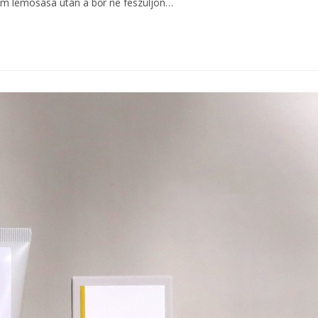
kum lemosása után a bőr ne feszüljön…