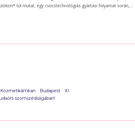
on* túl mutat, egy csúcstechnológiás gyártási folyamat során,…
 Kozmetikámban Budapest XI.
Budaörs szomszédságában!