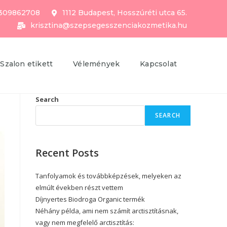
309862708
1112 Budapest, Hosszúréti utca 65.
krisztina@szepsegesszenciakozmetika.hu
Szalon etikett
Vélemények
Kapcsolat
Search
SEARCH
Recent Posts
Tanfolyamok és továbbképzések, melyeken az
elmúlt években részt vettem
Díjnyertes Biodroga Organic termék
Néhány példa, ami nem számít arctisztításnak,
vagy nem megfelelő arctisztítás: