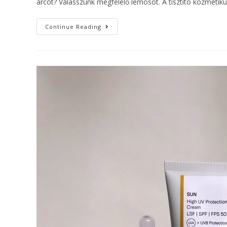
arcot? Válasszunk megfelelő lemosót. A tisztító kozmeti
Continue Reading