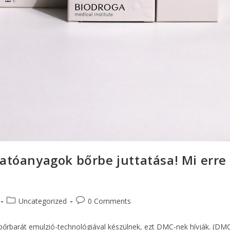
hatóanyagok bőrbe juttatása! Mi erre
Uncategorized
0 Comments
őrbarát emulzió-technológiával készülnek, ezt DMC-nek hívják. (DM