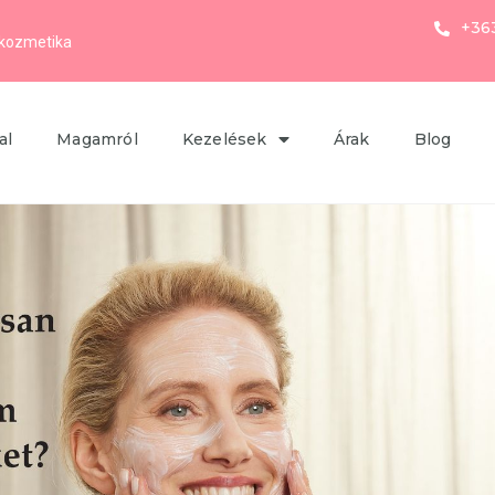
+36
kozmetika
al
Magamról
Kezelések
Árak
Blog