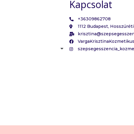
Kapcsolat
+36309862708
1112 Budapest, Hosszúréti 
krisztina@szepsegesszen
VargaKrisztinaKozmetiku
szepsegesszencia_kozme