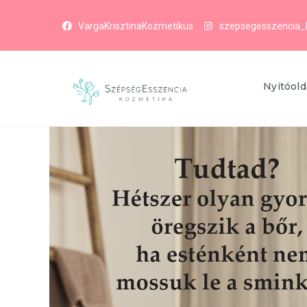
VargaKrisztinaKozmetikus
szepsegesszencia_
Nyitóold