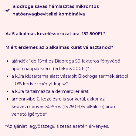
Biodroga savas hámlasztás mikrontűs
hatóanyagbevitellel kombinálva
Az 5 alkalmas kezeléssorozat ára: 152.500Ft.*
Miért érdemes az 5 alkalmas kúrát választanod?
ajándék 1db 15ml-es Biodroga 50 faktoros fényvédő
ápoló nappali krém (értéke 5.000Ft)*
a kúra időtartama alatt vásárolt Biodroga termék árából
-10% kedvezményt kapsz*
a kúra tartalmazza a dermaroller árát
amennyibe 6. kezelésre is sor kerül, akkor az
kedvezményes 50%-os (15.250Ft/6. alkalom) áron
vehető igénybe*
*Az ajánlat egyösszegű fizetés esetén érvényes.