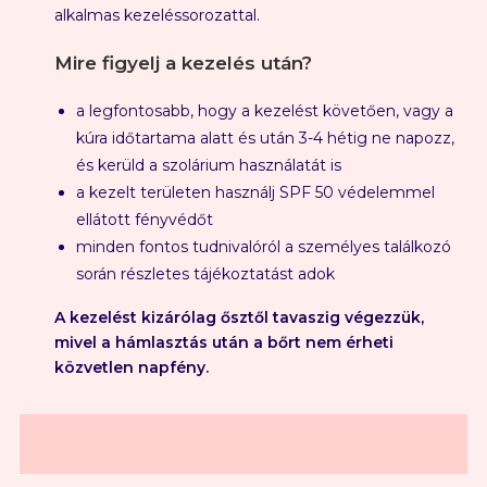
alkalmas kezeléssorozattal
.
Mire figyelj a kezelés után?
a legfontosabb, hogy a kezelést követően, vagy a
kúra időtartama alatt és után 3-4 hétig ne napozz,
és kerüld a szolárium használatát is
a kezelt területen használj SPF 50 védelemmel
ellátott fényvédőt
minden fontos tudnivalóról a személyes találkozó
során részletes tájékoztatást adok
A kezelést kizárólag ősztől tavaszig végezzük,
mivel a hámlasztás után a bőrt nem érheti
közvetlen napfény.