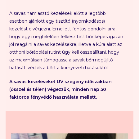
A savas hámlasztó kezelések előtt a legtöbb
esetben ajánlott egy tisztító (nyomkodásos)
kezelést elvégezni. Emellett fontos gondolni arra,
hogy egy megfelelően felkészített bőr képes igazán
jól reagálni a savas kezelésekre, illetve a kúra alatt az
otthoni bőrápolási rutint úgy kell összeállítani, hogy
az maximálisan támogassa a savak bőrmegújító
hatását, védjék a bőrt a környezeti hatásoktól.
A savas kezeléseket UV szegény időszakban
(ősszel és télen) végezzük, minden nap 50
faktoros fényvédő használata mellett.