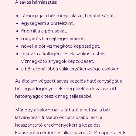
A savas hámlasztás:
támogatja a bőr megújulását, hidratáltságát,
egységesíti a bőrfelszínt,
finomítja a pórusokat,
megerősíti a sejtregenerációt,
növeli a bőr vízmegkötő képességét,
fokozza a kollagén- és elasztikus rostok,
vízmegkötő anyagok képződését,
a bőr ellenállóbbá válik, érzékenysége csökken.
Az általam végzett savas kezelés hatékonyságát a
bőr egyedi igényeinek megfelelően kiválasztott
hatóanyagok teszik még teljesebbé.
Már egy alkalommal is látható a hatása, a bőr
látványosan frissebb és fiatalosabb lesz,
a
hosszantartó eredményekért a kezelést
kúraszerűen érdemes alkalmazni, 10-14 naponta, 4-6