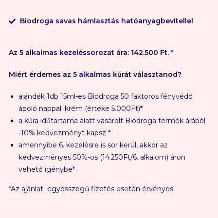
Biodroga savas hámlasztás hatóanyagbevitellel
Az 5 alkalmas kezeléssorozat ára: 142.500 Ft. *
Miért érdemes az 5 alkalmas kúrát választanod?
ajándék 1db 15ml-es Biodroga 50 faktoros fényvédő
ápoló nappali krém (értéke 5.000Ft)*
a kúra időtartama alatt vásárolt Biodroga termék árából
-10% kedvezményt kapsz *
amennyibe 6. kezelésre is sor kerül, akkor az
kedvezményes 50%-os (14.250Ft/6. alkalom) áron
vehető igénybe*
*Az ajánlat egyösszegű fizetés esetén érvényes.