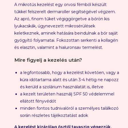
A mikrotűs kezelést egy orvosi fémből készült
tűkkel felszerelt dermaroller segítségével végzem.
Az apró, finom tűket végiggörgetve a bőrön kis
lyukacskák, úgynevezett mikrosérülések
keletkeznek, aminek hatására beindulnak a bőr saját
gyógyító folyamatai. Fokozottan serkenti a kollagén
és elasztin, valamint a hialuronsav termelést.
Mire figyelj a kezelés után?
a legfontosabb, hogy a kezelést követően, vagy a
kúra időtartama alatt és után 3-4 hétig ne napozz
és kerüld a szolárium használatát is, illetve
a kezelt területen használj SPF 50 védelemmel
ellátott fényvédőt
minden fontos tudnivalóról a személyes találkozó
során részletes tájékoztatást adok
A kezelést kizárólag ősztől tavaszig végezzük,