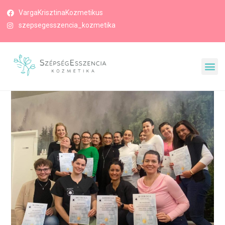
VargaKrisztinaKozmetikus
szepsegesszencia_kozmetika