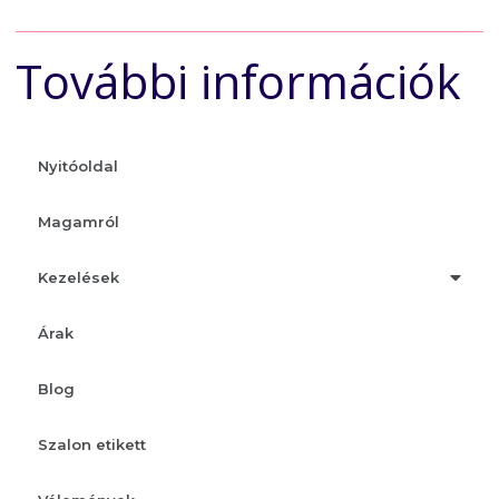
További információk
Nyitóoldal
Magamról
Kezelések
Árak
Blog
Szalon etikett