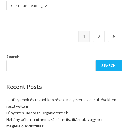
Continue Reading
1
2
Search
SEARCH
Recent Posts
Tanfolyamok és továbbképzések, melyeken az elmúlt években
részt vettem
Díjnyertes Biodroga Organic termék
Néhány példa, ami nem számít arctisztításnak, vagy nem
megfelelő arctisztítás: