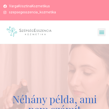
VargaKrisztinaKozmetikus
szepsegesszencia_kozmetika
Néhány példa, ami