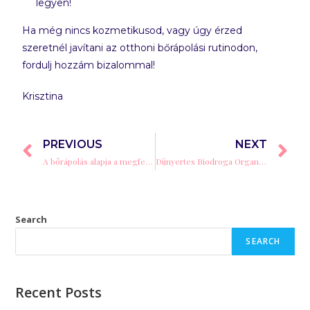
legyen!
Ha még nincs kozmetikusod, vagy úgy érzed
szeretnél javítani az otthoni bőrápolási rutinodon,
fordulj hozzám bizalommal!
Krisztina
PREVIOUS
NEXT
A bőrápolás alapja a megfelelő tisztítás!
Díjnyertes Biodroga Organic termék
Search
SEARCH
Recent Posts