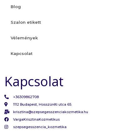
Blog
Szalon etikett
Vélemények
Kapcsolat
Kapcsolat
+36309862708
1112 Budapest, Hosszúréti utca 65.
krisztina@szepsegesszenciakozmetika.hu
VargaKrisztinaKozmetikus
szepsegesszencia_kozmetika