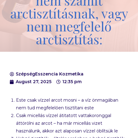
nem számít
arctisztításnak, vagy
nem megfelelő
arctisztítás:
SzépségEsszencia Kozmetika
August 27, 2025
12:35 pm
Este csak vízzel arcot mosni – a víz önmagában
nem tud megfelelően tisztítani este
Csak micellás vízzel átitatott vattakoronggal
áttörölni az arcot – ha már micellás vizet
használunk, akkor azt alaposan vízzel öblítsük le